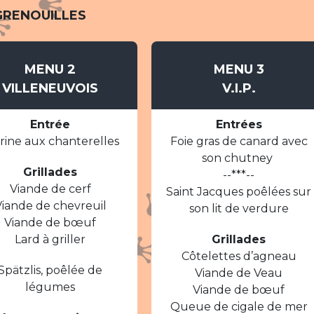
GRENOUILLES
MENU 2
MENU 3
VILLENEUVOIS
V.I.P.
Entrée
Entrées
rine aux chanterelles
Foie gras de canard avec
son chutney
Grillades
--***--
Viande de cerf
Saint Jacques poêlées sur
Viande de chevreuil
son lit de verdure
Viande de bœuf
Lard à griller
Grillades
Côtelettes d’agneau
Spätzlis, poêlée de
Viande de Veau
légumes
Viande de bœuf
Queue de cigale de mer