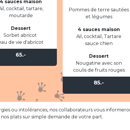
4 sauces maison
Ail, cocktail, tartare,
Pommes de terre sautées
moutarde
et légumes
Dessert
4 sauces maison
Sorbet abricot
Ail, cocktail, Tartare
eau de vie d'abricot
sauce chien
65.-
Dessert
Nougatine avec son
coulis de fruits rouges
85.-
llergies ou intolérances, nos collaborateurs vous informero
ns nos plats sur simple demande de votre part.