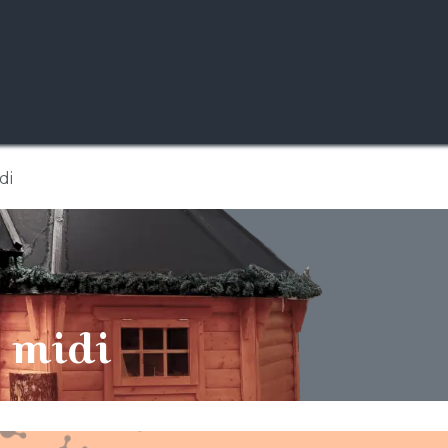
Réservez votre chalet
Resto-Bar sous igloo
L’Association
di
 midi