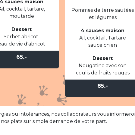
4 sauces maison
Ail, cocktail, tartare,
Pommes de terre sautées
moutarde
et légumes
Dessert
4 sauces maison
Sorbet abricot
Ail, cocktail, Tartare
eau de vie d'abricot
sauce chien
65.-
Dessert
Nougatine avec son
coulis de fruits rouges
85.-
llergies ou intolérances, nos collaborateurs vous informero
ns nos plats sur simple demande de votre part.