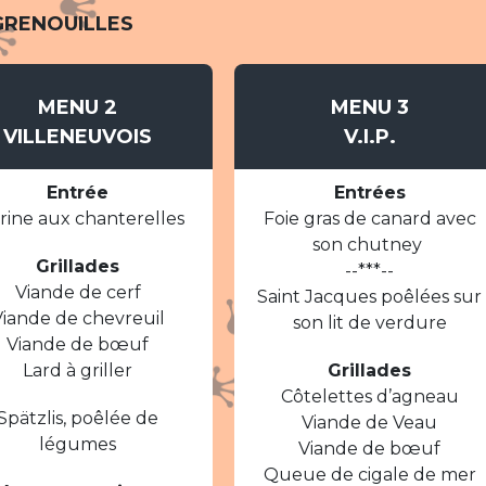
GRENOUILLES
MENU 2
MENU 3
VILLENEUVOIS
V.I.P.
Entrée
Entrées
rine aux chanterelles
Foie gras de canard avec
son chutney
Grillades
--***--
Viande de cerf
Saint Jacques poêlées sur
Viande de chevreuil
son lit de verdure
Viande de bœuf
Lard à griller
Grillades
Côtelettes d’agneau
Spätzlis, poêlée de
Viande de Veau
légumes
Viande de bœuf
Queue de cigale de mer