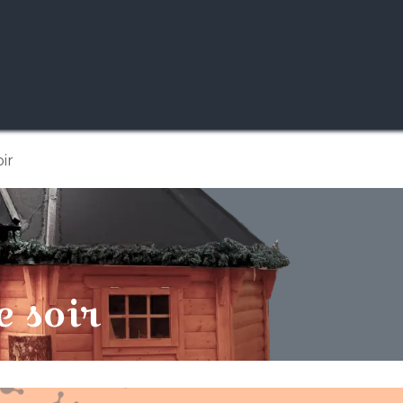
Réservez votre chalet
Resto-Bar sous igloo
L’Association
ir
e soir